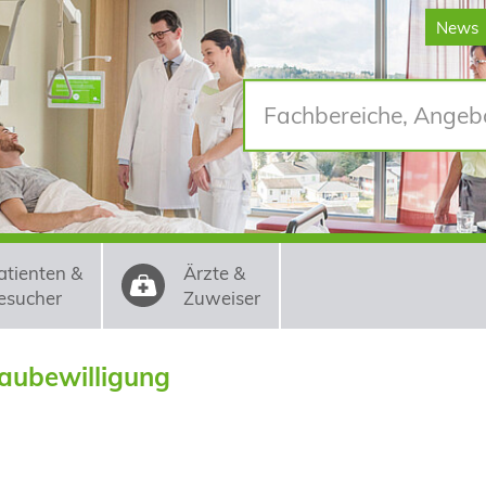
News
atienten &
Ärzte &
esucher
Zuweiser
Baubewilligung