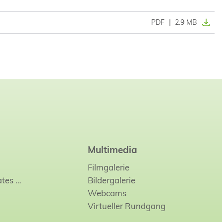
PDF
|
2.9 MB
Multimedia
Filmgalerie
ates
…
Bildergalerie
Webcams
Virtueller Rundgang