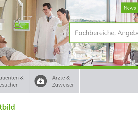
News
atienten &
Ärzte &
esucher
Zuweiser
tbild