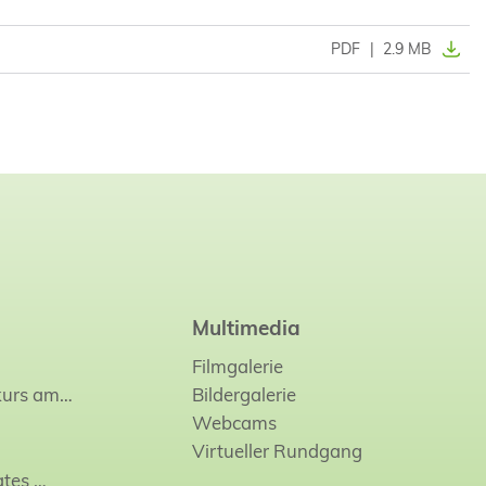
PDF
|
2.9 MB
Multimedia
Filmgalerie
kurs am…
Bildergalerie
Webcams
Virtueller Rundgang
ates
…