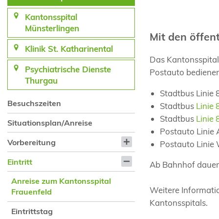
Kantonsspital
Münsterlingen
Mit den öffen
Klinik St. Katharinental
Das Kantonsspital
Psychiatrische Dienste
Postauto bedienen
Thurgau
Stadtbus Linie
Besuchszeiten
Stadtbus
Linie 
Stadtbus
Linie 
Situationsplan/Anreise
Postauto Linie 
Vorbereitung
Postauto Linie 
Eintritt
Ab Bahnhof dauert
Anreise zum Kantonsspital
Weitere Informati
Frauenfeld
Kantonsspitals.
Eintrittstag