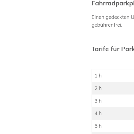
Fahrradparkp
Einen gedeckten Un
gebührenfrei.
Tarife für Par
1 h
2 h
3 h
4 h
5 h