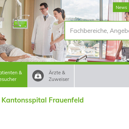
News
atienten &
Ärzte &
esucher
Zuweiser
 Kantonsspital Frauenfeld