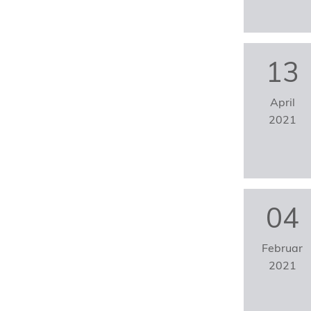
13
April
2021
04
Februar
2021