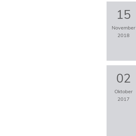
15
November
2018
02
Oktober
2017