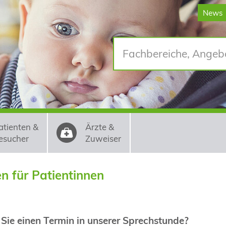
News
atienten &
Ärzte &
esucher
Zuweiser
n für Patientinnen
ie einen Termin in unserer Sprechstunde?