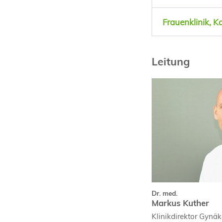
Frauenklinik, K
Leitung
Dr. med.
Markus Kuther
Curriculum Vit
Dr. med.
Markus Kuther
Klinikdirektor Gynäk