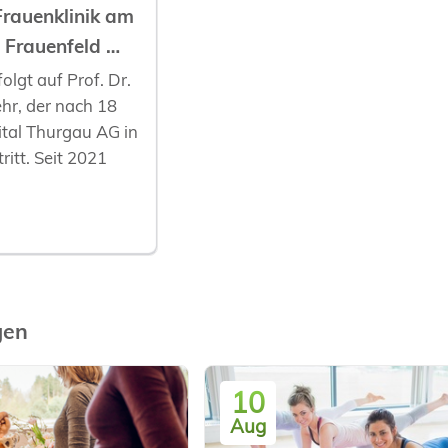
Frauenklinik am
 Frauenfeld …
olgt auf Prof. Dr.
hr, der nach 18
ital Thurgau AG in
itt. Seit 2021
gen
10
Aug