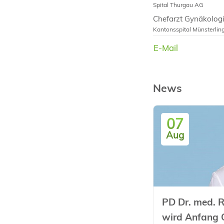
Spital Thurgau AG
Chefarzt Gynäkologi
Kantonsspital Münsterlin
Chefarzt Gynäkologi
E-Mail
E-Mail
Kantonsspital Frauenfeld
News
07
Aug
PD Dr. med. R
wird Anfang 