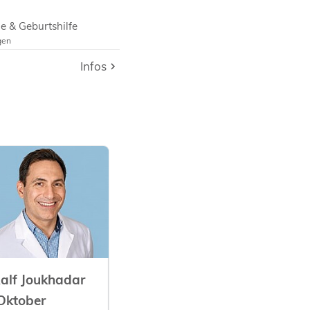
e & Geburtshilfe
gen
e & Geburtshilfe
Infos
Infos
alf Joukhadar
Oktober