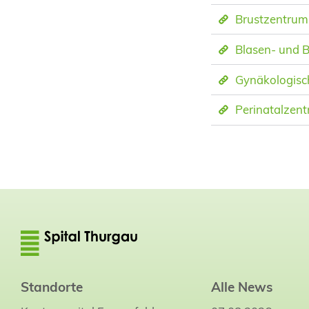
Brustzentrum
Blasen- und 
Gynäkologisc
Perinatalzent
Standorte
Alle News