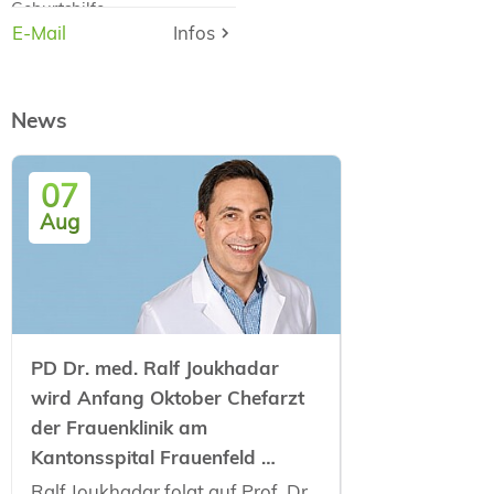
Geburtshilfe
E-Mail
E-Mail
Infos
Infos
Kantonsspital Frauenfeld
News
07
Aug
PD Dr. med. Ralf Joukhadar
wird Anfang Oktober Chefarzt
der Frauenklinik am
Kantonsspital Frauenfeld …
Ralf Joukhadar folgt auf Prof. Dr.