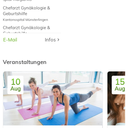
Chefarzt Gynäkologie &
Geburtshilfe
Kantonsspital Münsterlingen
Chefarzt Gynäkologie &
Geburtshilfe
E-Mail
E-Mail
Infos
Infos
Kantonsspital Frauenfeld
Veranstaltungen
10
15
Aug
Aug