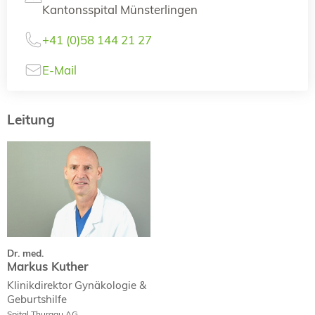
Kantonsspital Münsterlingen
+41 (0)58 144 21 27
E-Mail
Leitung
Dr. med.
Markus Kuther
Curriculum Vitae
Dr. med.
Markus Kuther
Klinikdirektor Gynäkologie &
Geburtshilfe
Spital Thurgau AG