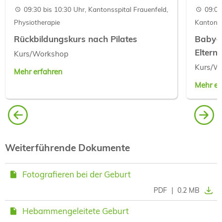
09:30 bis 10:30 Uhr, Kantonsspital Frauenfeld,
09:00
Physiotherapie
Kantonss
Rückbildungskurs nach Pilates
Baby-B
Eltern
Kurs/Workshop
Kurs/W
Mehr erfahren
Mehr er
Weiterführende Dokumente
Fotografieren bei der Geburt
PDF
|
0.2 MB
Hebammengeleitete Geburt