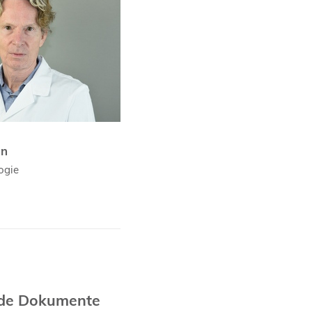
nn
logie
nde Dokumente