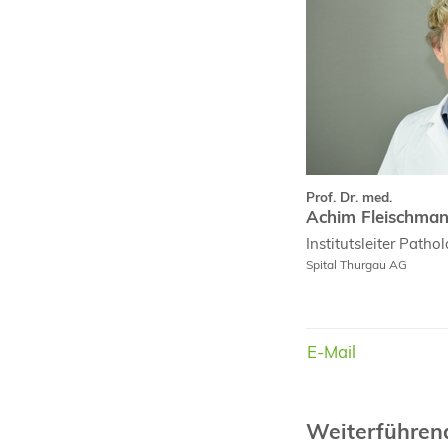
Prof. Dr. med.
Achim Fleischma
Institutsleiter Patho
Spital Thurgau AG
E-Mail
E-Mail
Weiterführe