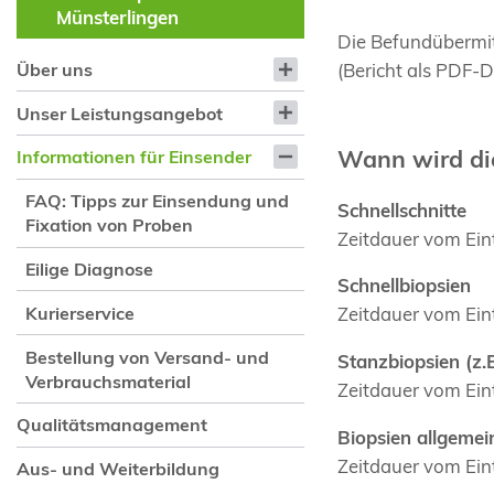
Münsterlingen
Die Befundübermit
(Bericht als PDF-D
Über uns
Unser Leistungsangebot
Wann wird di
Informationen für Einsender
FAQ: Tipps zur Einsendung und
Schnellschnitte
Fixation von Proben
Zeitdauer vom Eint
Eilige Diagnose
Schnellbiopsien
Kurierservice
Zeitdauer vom Eint
Bestellung von Versand- und
Stanzbiopsien (z
Verbrauchsmaterial
Zeitdauer vom Eint
Qualitätsmanagement
Biopsien allgemei
Zeitdauer vom Eint
Aus- und Weiterbildung