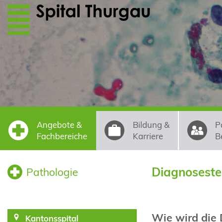
Direkt zum Inhalt
Angebote &
Bildung &
P
Fachbereiche
Karriere
B
Diagnoseste
Pathologie
Wie wird die 
Kantonsspital