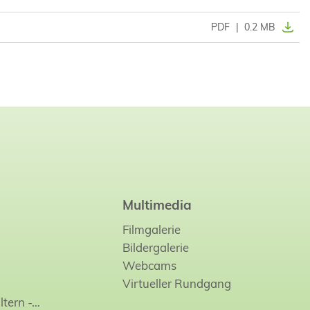
PDF
|
0.2 MB
Multimedia
Filmgalerie
Bildergalerie
Webcams
Virtueller Rundgang
ltern -…