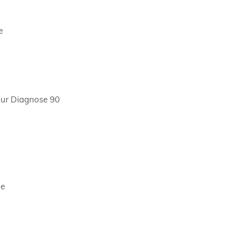
e
 zur Diagnose 90
ge