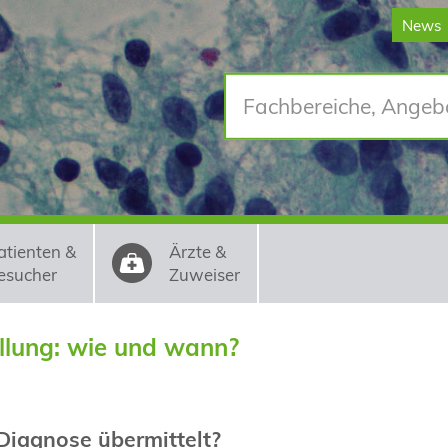
News
atienten &
Ärzte &
esucher
Zuweiser
llung: wie und wann?
Diagnose übermittelt?