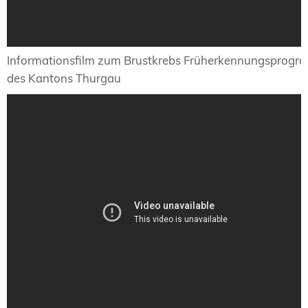
Informationsfilm zum Brustkrebs Früherkennungsprog
des Kantons Thurgau