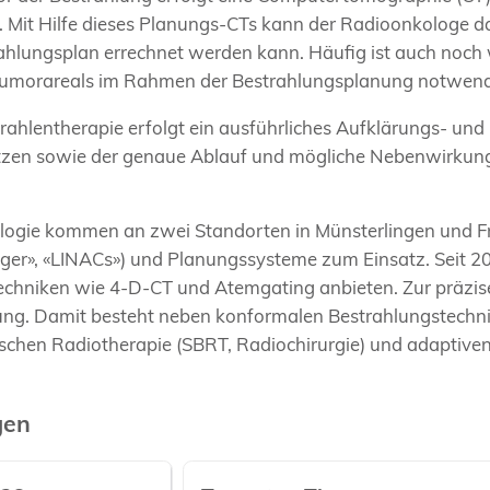
. Mit Hilfe dieses Planungs-CTs kann der Radioonkologe da
trahlungsplan errechnet werden kann. Häufig ist auch noch
umorareals im Rahmen der Bestrahlungsplanung notwend
trahlentherapie erfolgt ein ausführliches Aufklärungs- und
utzen sowie der genaue Ablauf und mögliche Nebenwirkun
logie kommen an zwei Standorten in Münsterlingen und F
iger», «LINACs») und Planungssysteme zum Einsatz. Seit 
 Techniken wie 4-D-CT und Atemgating anbieten. Zur präz
ung. Damit besteht neben konformalen Bestrahlungstechnik
tischen Radiotherapie (SBRT, Radiochirurgie) und adaptive
gen