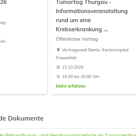
26
Tumortag Thurgau -
Informationsveranstaltung
rund um eine
ung
Krebserkrankung
…
Öffentlicher Vortrag
Uhr
Vortragssaal Säntis, Kantonsspital
Frauenfeld
21.10.2026
15:30 bis 20:00 Uhr
Mehr erfahren
nde Dokumente
de Behandlungs- und Beratungsangebote im Tumorzentr