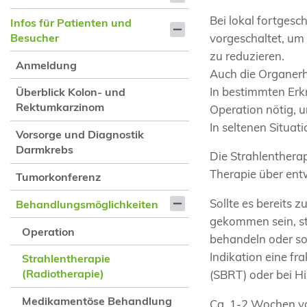
Bei lokal fortgesc
Infos für Patienten und
vorgeschaltet, um
Besucher
zu reduzieren.
Anmeldung
Auch die Organerh
In bestimmten Erk
Überblick Kolon- und
Rektumkarzinom
Operation nötig, 
In seltenen Situa
Vorsorge und Diagnostik
Darmkrebs
Die Strahlentherap
Therapie über ent
Tumorkonferenz
Sollte es bereits 
Behandlungsmöglichkeiten
gekommen sein, st
Operation
behandeln oder sog
Indikation eine f
Strahlentherapie
(Radiotherapie)
(SBRT) oder bei H
Medikamentöse Behandlung
Ca. 1-2 Wochen vo