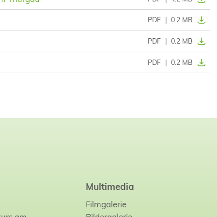
PDF
|
0.2 MB
PDF
|
0.2 MB
PDF
|
0.2 MB
Multimedia
Filmgalerie
kurs am…
Bildergalerie