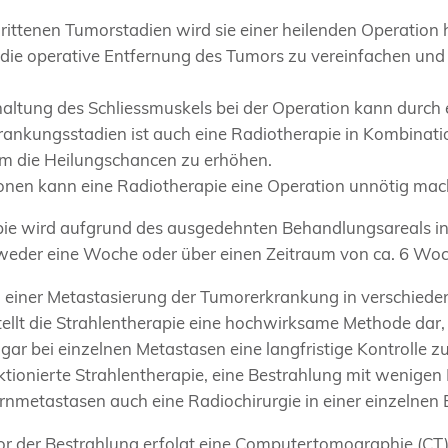
hrittenen Tumorstadien wird sie einer heilenden Operation
 die operative Entfernung des Tumors zu vereinfachen und
altung des Schliessmuskels bei der Operation kann durch e
rankungsstadien ist auch eine Radiotherapie in Kombinati
um die Heilungschancen zu erhöhen.
tionen kann eine Radiotherapie eine Operation unnötig mac
ie wird aufgrund des ausgedehnten Behandlungsareals in de
weder eine Woche oder über einen Zeitraum von ca. 6 Woch
zu einer Metastasierung der Tumorerkrankung in verschiede
ellt die Strahlentherapie eine hochwirksame Methode da
ar bei einzelnen Metastasen eine langfristige Kontrolle zu
raktionierte Strahlentherapie, eine Bestrahlung mit wenig
irnmetastasen auch eine Radiochirurgie in einer einzelne
r der Bestrahlung erfolgt eine Computertomographie (CT) i