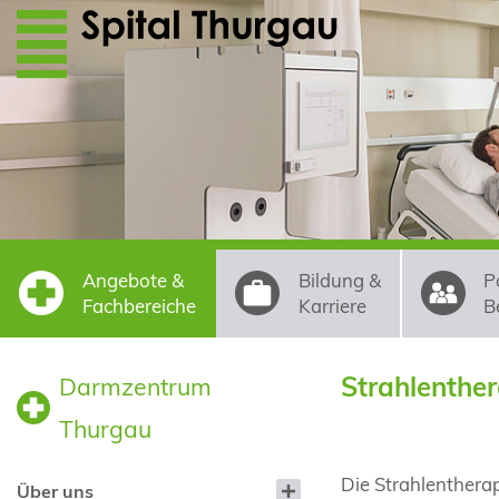
Direkt zum Inhalt
Angebote &
Bildung &
P
Fachbereiche
Karriere
B
Strahlenther
Darmzentrum
Thurgau
Die Strahlentherap
Über uns