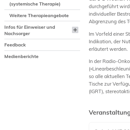
(systemische Therapie)
durchgeführt wird
individueller Bes
Weitere Therapieangebote
Abgrenzung des T
Infos für Einweiser und
Nachsorger
Im Vorfeld einer S
Indikation, der N
Feedback
erläutert werden.
Medienberichte
In der Radio-Onko
(«Linearbeschleun
so alle aktuellen
Tische zur Verfüg
(IGRT), stereotak
Veranstaltun