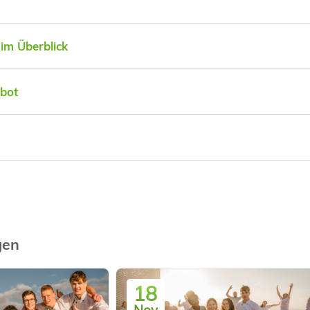
im Überblick
bot
gen
18
Nov