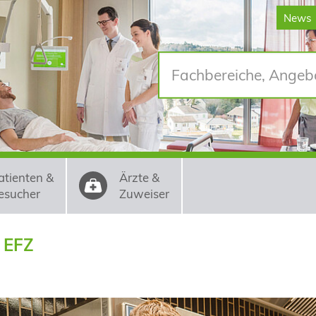
News
atienten &
Ärzte &
esucher
Zuweiser
 EFZ