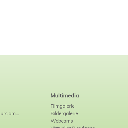
Multimedia
Filmgalerie
kurs am…
Bildergalerie
Webcams