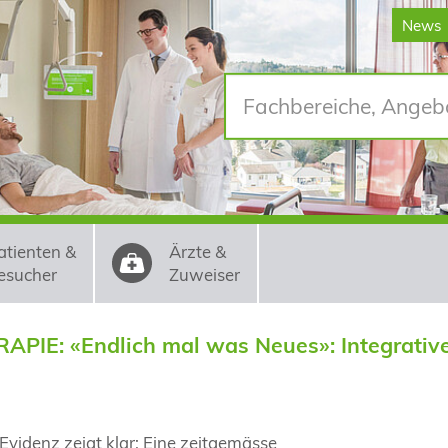
News
atienten &
Ärzte &
esucher
Zuweiser
: «Endlich mal was Neues»: Integrative u
 Evidenz zeigt klar: Eine zeitgemässe